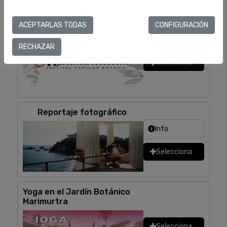
ACEPTARLAS TODAS
CONFIGURACIÓN
Marimurtríssim
RECHAZAR
Selecciona
Reportaje fotográfico
Info
Selecciona
Yoga en el Jardín Botánico
Marimurtra
Selecciona