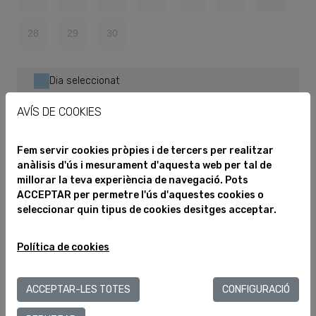
28
29
30
Dia seleccionat
Sense places
AVÍS DE COOKIES
Fem servir cookies pròpies i de tercers per realitzar
HORARIS
anàlisis d'ús i mesurament d'aquesta web per tal de
millorar la teva experiència de navegació. Pots
ACCEPTAR per permetre l'ús d'aquestes cookies o
Visita guiada Tast estacional - 20/09/2026
- 11:30
seleccionar quin tipus de cookies desitges acceptar.
SELECCIONA UNA FRANJA HORARIA
Política de cookies
Matí
ACCEPTAR-LES TOTES
CONFIGURACIÓ