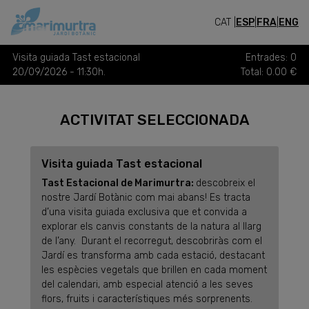
CAT |
ESP
|
FRA
|
ENG
ENTRADES
Visita guiada Tast estacional
Entrades: 0
20/09/2026
- 11:30h.
Total: 0.00 €
ACTIVITAT SELECCIONADA
Visita guiada Tast estacional
Tast Estacional de Marimurtra:
descobreix el
nostre Jardí Botànic com mai abans! Es tracta
d’una visita guiada exclusiva que et convida a
explorar els canvis constants de la natura al llarg
de l’any. Durant el recorregut, descobriràs com el
Jardí es transforma amb cada estació, destacant
les espècies vegetals que brillen en cada moment
del calendari, amb especial atenció a les seves
flors, fruits i característiques més sorprenents.