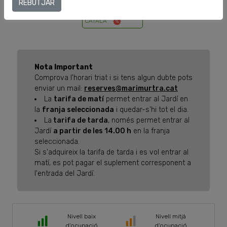
REBUTJAR
11:30
CATALÀ
Nota Important
Comprova l'horari triat i si tens algun dubte pots
enviar un mail:
reserves@marimurtra.cat
La
tarifa de matí
permet entrar al Jardí en
la
franja seleccionada
i quedar-s'hi tot el dia.
La
tarifa de tarda
, només permet entrar al
Jardí
a partir de les 14.00 h
en la franja
seleccionada.
Si s'adquireix la tarifa de tarda i es vol entrar al
matí, es pot pagar el suplement corresponent a
l'entrada del Jardí.
Nivell baix
Nivell mitjà
d'ocupació
d'ocupació