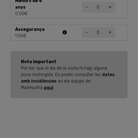
Menors de 4
anys
-
+
0.00€
Assegurança
-
+
1.00€
Nota important
Pot ser que el dia de la visita hi hagi alguna
zona restringida. Es poden consultar les
dates
amb incidiències
en els espais de
Marimurtra
aquí
.