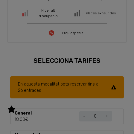
Nivell alt
Places exhaurides
d'ocupació
Preu especial
SELECCIONA TARIFES
En aquesta modalitat pots reservar fins a
26 entrades
General
-
+
18.00€